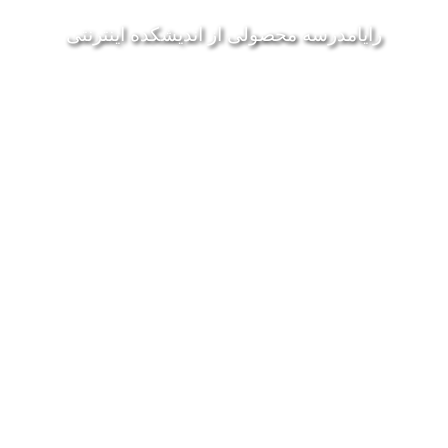
رايامدرسه محصولی از انديشکده اينترنتی